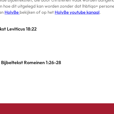
aat en hoe dit uitgelegd kan worden zonder dat lhbtiqa+ per
van
HolyBe
bekijken of op het
HolyBe youtube kanaal
.
st Leviticus 18:22
 Bijbeltekst Romeinen 1:26-28