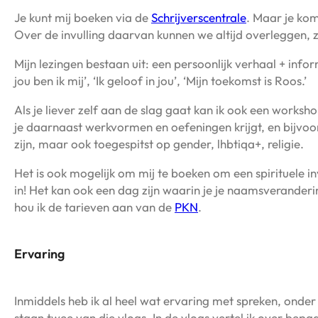
Je kunt mij boeken via de
Schrijverscentrale
. Maar je komt
Over de invulling daarvan kunnen we altijd overleggen, zo
Mijn lezingen bestaan uit: een persoonlijk verhaal + info
jou ben ik mij’, ‘Ik geloof in jou’, ‘Mijn toekomst is Roos.’
Als je liever zelf aan de slag gaat kan ik ook een worksh
je daarnaast werkvormen en oefeningen krijgt, en bijvoorbe
zijn, maar ook toegespitst op gender, lhbtiqa+, religie.
Het is ook mogelijk om mij te boeken om een spirituele inv
in! Het kan ook een dag zijn waarin je je naamsveranderi
hou ik de tarieven aan van de
PKN
.
Ervaring
Inmiddels heb ik al heel wat ervaring met spreken, onder 
staan twee van die vlogs. In de vlogs vertel ik over bep