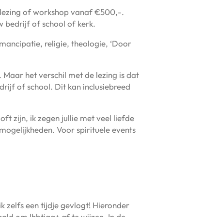
n lezing of workshop vanaf €500,-.
 bedrijf of school of kerk.
mancipatie, religie, theologie, ‘Door
 Maar het verschil met de lezing is dat
rijf of school. Dit kan inclusiebreed
 zijn, ik zegen jullie met veel liefde
mogelijkheden. Voor spirituele events
 zelfs een tijdje gevlogt! Hieronder
ald om lhbtiqa+ af te wijzen. In de