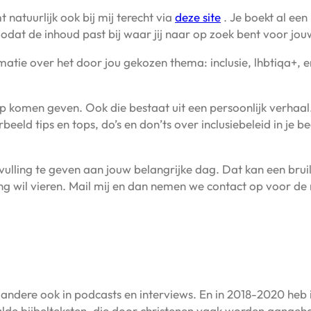
 natuurlijk ook bij mij terecht via
deze site
. Je boekt al ee
dat de inhoud past bij waar jij naar op zoek bent voor jouw
rmatie over het door jou gekozen thema: inclusie, lhbtiqa+, e
op komen geven. Ook die bestaat uit een persoonlijk verhaal.
eld tips en tops, do’s en don’ts over inclusiebeleid in je bed
ulling te geven aan jouw belangrijke dag. Dat kan een bruiloft
ng wil vieren. Mail mij en dan nemen we contact op voor de 
andere ook in podcasts en interviews. En in 2018-2020 heb ik
aalde bijbelteksten, die door christenen vaak worden aangeha