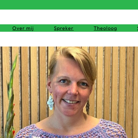
Over mij
Spreker
Theoloog